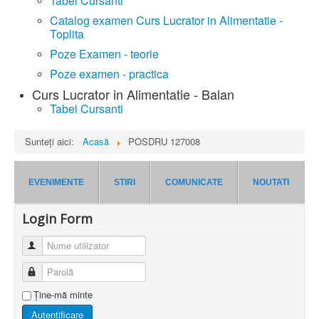
Tabel Cursanti
Catalog examen Curs Lucrator in Alimentatie -
Toplita
Poze Examen - teorie
Poze examen - practica
Curs Lucrator in Alimentatie - Balan
Tabel Cursanti
Sunteți aici:
Acasă
POSDRU 127008
EVENIMENTE
STIRI
COMUNICATE
NOUTATI
Login Form
Nume utilizator
Parolă
Ţine-mă minte
Autentificare