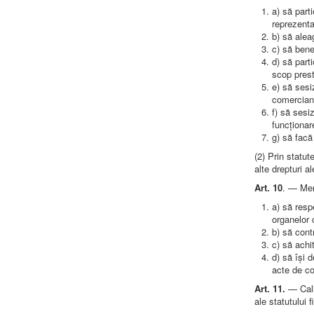
a) să part
reprezenta
b) să alea
c) să benef
d) să part
scop prest
e) să sesi
comercianț
f) să sesi
funcționar
g) să facă
(2) Prin statut
alte drepturi a
Art. 10
. — Mem
a) să resp
organelor 
b) să cont
c) să achi
d) să își 
acte de co
Art. 11.
— Cali
ale statutului 