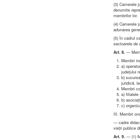
(3) Camerele ju
denumite
repr
membrilor lor.
(4) Camerele ju
adunarea gener
(5) În cadrul c
sectoarele de a
Art. 8.
— Membr
Membri ind
a) operator
județului 
b) sucursa
juridică, l
Membri col
a) filialel
b) asociați
c) organiza
III. Membri onor
— cadre didacti
vieții publice d
Art. 9.
— (1) M