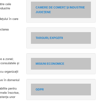
ătre cele
ndustrie
CAMERE DE COMERŢ ŞI INDUSTRIE
JUDEŢENE
dețului în care
ectarea
TARGURI, EXPOZITII
le a zonei;
 consulatele și
MISIUNI ECONOMICE
 cu organizații
ive în domeniul
bilite pentru
GDPR
irmele înscrise,
istența unor