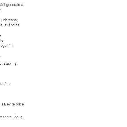
ării generale a
;
a județeana;
ană, având ca
e
te;
eguli în
.
t stabili și
tărârile
 să evite orice
zentei legi și