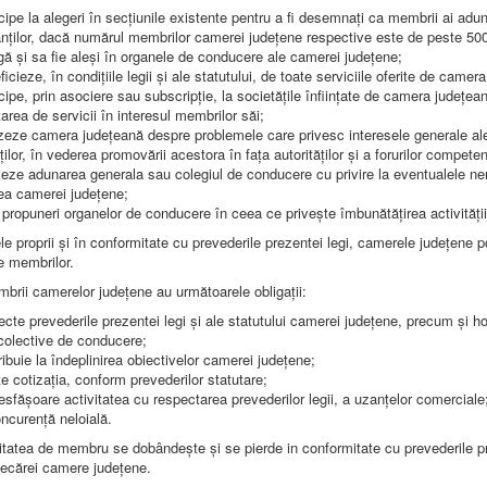
icipe la alegeri în secțiunile existente pentru a fi desemnați ca membrii ai adun
nților, dacă numărul membrilor camerei județene respective este de peste 500
gă și sa fie aleși în organele de conducere ale camerei județene;
icieze, în condițiile legii și ale statutului, de toate serviciile oferite de camer
icipe, prin asociere sau subscripție, la societățile înființate de camera județe
area de servicii în interesul membrilor săi;
zeze camera județeană despre problemele care privesc interesele generale al
ilor, în vederea promovării acestora în fața autorităților și a forurilor competen
zeze adunarea generala sau colegiul de conducere cu privire la eventualele ner
ea camerei județene;
 propuneri organelor de conducere în ceea ce privește îmbunătățirea activității
ele proprii și în conformitate cu prevederile prezentei legi, camerele județene po
le membrilor.
brii camerelor județene au următoarele obligații:
ecte prevederile prezentei legi și ale statutului camerei județene, precum și ho
colective de conducere;
ribuie la îndeplinirea obiectivelor camerei județene;
te cotizația, conform prevederilor statutare;
desfășoare activitatea cu respectarea prevederilor legii, a uzanțelor comerciale;
ncurență neloială.
tatea de membru se dobândește și se pierde in conformitate cu prevederile pre
fiecărei camere județene.