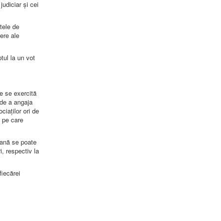
judiciar și cei
tele de
ere ale
tul la un vot
e se exercită
 de a angaja
iaților ori de
i pe care
eană se poate
, respectiv la
fiecărei