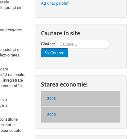
resele
Aţi uitat parola?
in țara și din
re județene;
Cautare in site
Căutare
 județ și în
Căutare
dezvoltarea
 care
tăți naționale,
 înregistrate
Starea economiei
 precum și în
tiva
2008
âre a
2009
constituite
blicat in
i recunoscute