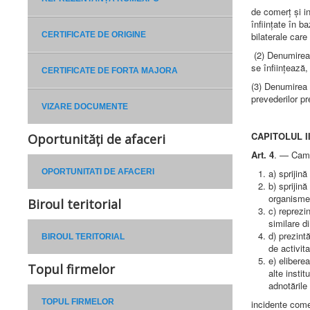
de comerț și in
înființate în b
CERTIFICATE DE ORIGINE
bilaterale car
(2) Denumire
se înființează
CERTIFICATE DE FORTA MAJORA
(3) Denumirea
prevederilor pr
VIZARE DOCUMENTE
CAPITOLUL II 
Oportunități de afaceri
Art. 4
. — Camer
OPORTUNITATI DE AFACERI
a) sprijin
b) sprijin
organismel
Biroul teritorial
c) reprezin
similare di
d) prezint
BIROUL TERITORIAL
de activita
e) elibere
Topul firmelor
alte instit
adnotările 
TOPUL FIRMELOR
incidente come