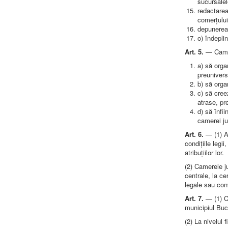
sucursalel
redactarea 
comerțului
depunerea 
o) îndeplin
Art. 5.
— Camer
a) să organ
preuniversi
b) să orga
c) să cree
atrase, pr
d) să înfii
camerei ju
Art. 6.
— (1) Au
condițiile legi
atribuțiilor lor.
(2) Camerele ju
centrale, la ce
legale sau conv
Art. 7.
— (1) C
municipiul Buc
(2) La nivelul 