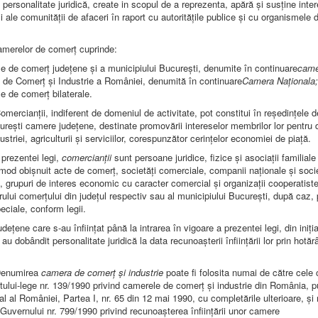
 personalitate juridică, create in scopul de a reprezenta, apără și susține inte
i ale comunității de afaceri în raport cu autoritățile publice și cu organismele d
amerelor de comerț cuprinde:
e de comerț județene și a municipiului București, denumite în continuare
came
de Comerț și Industrie a României, denumită în continuare
Camera Naționala;
e de comerț bilaterale.
mercianții, indiferent de domeniul de activitate, pot constitui în reședințele de
urești camere județene, destinate promovării intereselor membrilor lor pentru 
ustriei, agriculturii și serviciilor, corespunzător cerințelor economiei de piață.
l prezentei legi,
comercianții
sunt persoane juridice, fizice și asociații familiale
mod obișnuit acte de comerț, societăți comerciale, companii naționale și socie
 grupuri de interes economic cu caracter comercial și organizații cooperatiste,
strului comerțului din județul respectiv sau al municipiului București, după caz,
peciale, conform legii.
dețene care s-au înființat până la intrarea în vigoare a prezentei legi, din iniția
 au dobândit personalitate juridică la data recunoașterii înființării lor prin hotăr
Denumirea
camera de comerț și industrie
poate fi folosita numai de către cele 
ului-lege nr. 139/1990 privind camerele de comerț și industrie din România, pu
al al României, Partea I, nr. 65 din 12 mai 1990, cu completările ulterioare, ș
 Guvernului nr. 799/1990 privind recunoașterea înființării unor camere