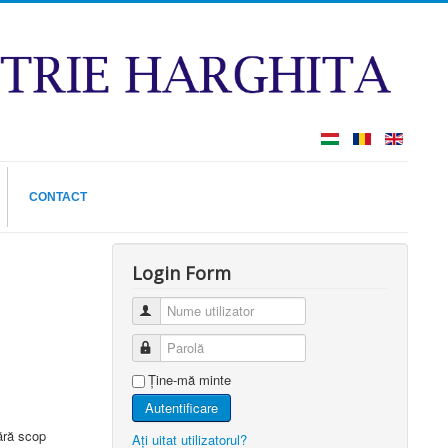
CONTACT
Login Form
Nume utilizator
Parolă
Ţine-mă minte
Autentificare
ără scop
Aţi uitat utilizatorul?