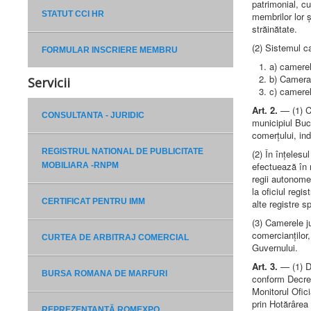
patrimonial, cu
STATUT CCI HR
membrilor lor ș
străinătate.
(2) Sistemul c
FORMULAR INSCRIERE MEMBRU
a) camerel
b) Camera 
Servicii
c) camerel
Art. 2.
— (1) Co
CONSULTANTA - JURIDIC
municipiul Buc
comerțului, ind
REGISTRUL NATIONAL DE PUBLICITATE
(2) În înțelesu
efectuează în 
MOBILIARA -RNPM
regii autonome,
la oficiul regi
CERTIFICAT PENTRU IMM
alte registre s
(3) Camerele ju
comercianților,
CURTEA DE ARBITRAJ COMERCIAL
Guvernului.
Art. 3.
— (1) 
BURSA ROMANA DE MARFURI
conform Decret
Monitorul Ofici
prin Hotărârea
REPREZENTANȚĂ ROMEXPO