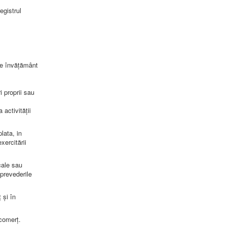
egistrul
 de învățământ
i proprii sau
 activității
lata, in
xercitării
cale sau
 prevederile
 și în
 comerț.