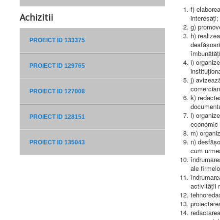
f) elabore
Achizitii
interesați;
g) promove
h) realizea
PROEICT ID 133375
desfășoară
îmbunătăți
i) organize
PROIECT ID 129765
instituțion
j) avizeaz
comercianț
PROIECT ID 127008
k) redacte
documenta
l) organiz
PROIECT ID 128151
economic în
m) organiz
n) desfășo
PROIECT ID 135043
cum urme
îndrumarea
ale firmelo
îndrumarea
activității
tehnoredac
proiectare
redactarea 