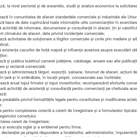
ază, la nivel sectorial și de ansamblu, studii și analize economice la solicitare
ază în comunitatea de afaceri standardele comerciale și industriale ale Uniu
ză baze de date cuprinzând toate informațiile utile comercianților în exercitarea 
 activități de informare, documentare și consultanță în afaceri; țin și valorifică
rii climatului de afaceri, date privind incidențele comerciale;
ază activitatea de soluționare a litigiilor comerciale și civile prin mediere și ar
alizat;
ă existența cazurilor de forță majoră și influența acestora asupra executării obli
ilor;
ază și publica buletinul camerei județene, cataloage, anuare sau alte publicați
re și reclamă comercială;
ează și administrează târguri, expoziții, saloane, forumuri de afaceri, acțiuni de
 țară și în străinătate, în locații proprii, concesionate sau închiriate;
ează anual topul firmelor și topul investitorilor, recompensând eforturile comerc
ară activități de asistență și consultanță pentru comercianți pe cheltuiala ace
ază:
 prealabila privind formalitățile legale pentru constituirea și modificarea actel
r;
 pentru completarea corectă a cererii de înregistrare și a formularelor tipizate
 registrului comerțului;
tarea cererii de înregistrare;
a și execuția siglei și a emblemei pentru firme;
declarației pe propria răspundere a fondatorilor, administratorilor, împuterniciți