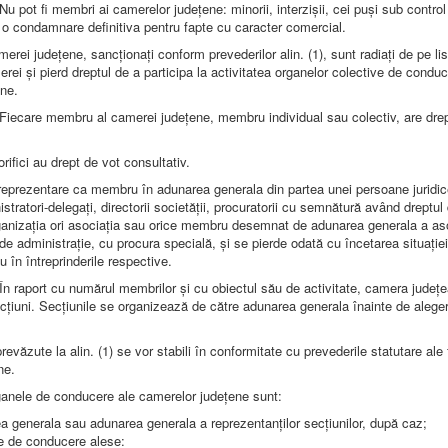
Nu pot fi membri ai camerelor județene: minorii, interzișii, cei puși sub control 
t o condamnare definitiva pentru fapte cu caracter comercial.
erei județene, sancționați conform prevederilor alin. (1), sunt radiați de pe lis
ei și pierd dreptul de a participa la activitatea organelor colective de conduc
ne.
Fiecare membru al camerei județene, membru individual sau colectiv, are drep
rifici au drept de vot consultativ.
 reprezentare ca membru în adunarea generala din partea unei persoane juridic
stratori-delegați, directorii societății, procuratorii cu semnătură având dreptul
ganizația ori asociația sau orice membru desemnat de adunarea generala a asoc
 de administrație, cu procura specială, și se pierde odată cu încetarea situație
 în întreprinderile respective.
În raport cu numărul membrilor și cu obiectul său de activitate, camera județ
cțiuni. Secțiunile se organizează de către adunarea generala înainte de alegeri
prevăzute la alin. (1) se vor stabili în conformitate cu prevederile statutare ale 
ne.
nele de conducere ale camerelor județene sunt:
a generala sau adunarea generala a reprezentanților secțiunilor, după caz;
e de conducere alese: