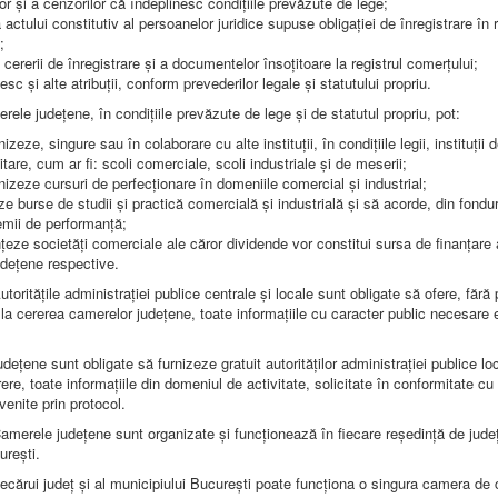
or și a cenzorilor că îndeplinesc condițiile prevăzute de lege;
actului constitutiv al persoanelor juridice supuse obligației de înregistrare în r
;
cererii de înregistrare și a documentelor însoțitoare la registrul comerțului;
esc și alte atribuții, conform prevederilor legale și statutului propriu.
ele județene, în condițiile prevăzute de lege și de statutul propriu, pot:
izeze, singure sau în colaborare cu alte instituții, în condițiile legii, instituții
tare, cum ar fi: scoli comerciale, scoli industriale și de meserii;
nizeze cursuri de perfecționare în domeniile comercial și industrial;
ze burse de studii și practică comercială și industrială și să acorde, din fondur
emii de performanță;
nțeze societăți comerciale ale căror dividende vor constitui sursa de finanțare a
dețene respective.
toritățile administrației publice centrale și locale sunt obligate să ofere, fără p
i, la cererea camerelor județene, toate informațiile cu caracter public necesare e
dețene sunt obligate să furnizeze gratuit autorităților administrației publice lo
rere, toate informațiile din domeniul de activitate, solicitate în conformitate cu
enite prin protocol.
amerele județene sunt organizate și funcționează în fiecare reședință de județ
urești.
fiecărui județ și al municipiului București poate funcționa o singura camera de