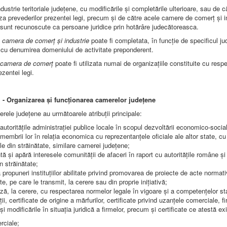
dustrie teritoriale județene, cu modificările și completările ulterioare, sau de c
aza prevederilor prezentei legi, precum și de către acele camere de comerț și i
e sunt recunoscute ca persoane juridice prin hotărâre judecătoreasca.
a
camera de comerț și industrie
poate fi completata, în funcție de specificul ju
, cu denumirea domeniului de activitate preponderent.
camera de comerț
poate fi utilizata numai de organizațiile constituite cu resp
ezentei legi.
- Organizarea și funcționarea camerelor județene
ele județene au următoarele atribuții principale:
ă autoritățile administrației publice locale în scopul dezvoltării economico-socia
ă membrii lor în relația economica cu reprezentanțele oficiale ale altor state, cu
e din străinătate, similare camerei județene;
tă și apără interesele comunității de afaceri în raport cu autoritățile române și
n străinătate;
ă propuneri instituțiilor abilitate privind promovarea de proiecte de acte normat
te, pe care le transmit, la cerere sau din proprie inițiativă;
ază, la cerere, cu respectarea normelor legale în vigoare și a competențelor sta
uții, certificate de origine a mărfurilor, certificate privind uzanțele comerciale, f
și modificările în situația juridică a firmelor, precum și certificate ce atestă ex
rciale;