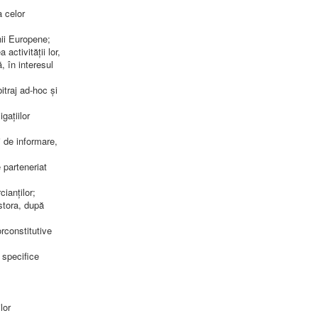
a celor
nii Europene;
activității lor,
, în interesul
bitraj ad-hoc și
gațiilor
i de informare,
 parteneriat
ianților;
stora, după
orconstitutive
 specifice
lor