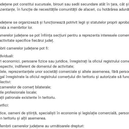
dețene pot constitui sucursale, birouri sau sedii secundare atât în țara, cât și 
ezentanțe,
în funcție de necesitățile comunității de afaceri, cu hotărârea adună
dețene se organizează și funcționează potrivit legii și statutelor proprii aprob
ala a membrilor lor.
amerelor județene se pot înființa secțiuni pentru a reprezenta interesele comerc
ctivitate specifice fiecărui județ.
ii camerelor județene pot fi:
ividuali:
i economici, persoane fizice sau juridice, înregistrați la oficiul registrului come
respectiv, indiferent de domeniul de activitate;
lele, reprezentanțele unor societăți comerciale și altele asemenea, fără person
egal înregistrate la oficiul registrului comerțului din teritoriu și autorizate să fu
ectivi:
e camerelor de comerț bilaterale;
ile profesionale locale;
ții patronale existente în teritoriu.
ifici:
ce, oameni de știință, specialiști în economie și legislație comercială, persona
in teritoriu și alții asemenea.
embrii camerelor județene au următoarele drepturi: