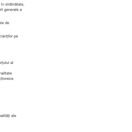
în străinătate,
rii generale a
ate de
ianților pe
rțului al
alitate
ncționeze.
lități ale