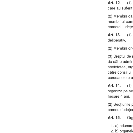
Art. 12
. — (1) 
care au suferi
(2) Membrii cam
membri ai camer
camerei județe
Art. 13.
— (1) 
deliberativ.
(2) Membrii ono
(3) Dreptul de
de către admini
societatea, or
către consiliul
persoanele o au
Art. 14.
— (1) 
organiza pe se
fiecare 4 ani.
(2) Secțiunile 
camere județe
Art. 15.
— Orga
a) adunare
b) organel