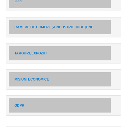
2009
CAMERE DE COMERŢ ŞI INDUSTRIE JUDEŢENE
TARGURI, EXPOZITII
MISIUNI ECONOMICE
GDPR