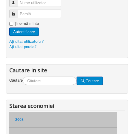
Nume utilizator
Parolă
Ţine-mă minte
Autentificare
Aţi uitat utilizatorul?
Aţi uitat parola?
Cautare in site
Căutare
Căutare
Starea economiei
2008