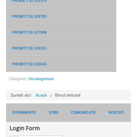
PROEICT ID 133375
PROIECT ID 129765
PROIECT ID 127008
PROIECT ID 128151
PROIECT ID 135043
Categorie:
Uncategorised
Sunteți aici:
Acasă
Biroul teritorial
EVENIMENTE
STIRI
COMUNICATE
NOUTATI
Login Form