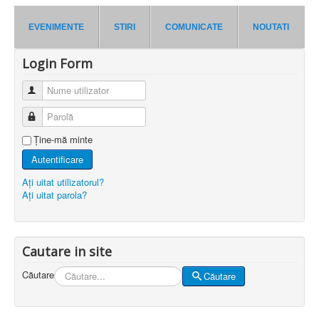
EVENIMENTE
STIRI
COMUNICATE
NOUTATI
Login Form
Nume utilizator
Parolă
Ţine-mă minte
Autentificare
Aţi uitat utilizatorul?
Aţi uitat parola?
Cautare in site
Căutare
Căutare