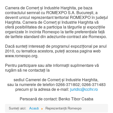
Camera de Comerţ şi Industrie Harghita, pe baza
contractului semnat cu ROMEXPO S.A. Bucureşti, a
devenit unicul reprezentant teritorial ROMEXPO în judeţul
Harghita. Camera de Comerţ şi Industrie Harghita vă
oferă posibilitatea de a participa la târgurile şi expoziţiile
organizate în incinta Romexpo la tarife preferenţiale faţă
de tarifele standard din adeziunile-contract ale Romexpo.
Dacă sunteţi interesaţi de programul expoziţional pe anul
2010, cu tematica acestora, puteţi accesa pagina web
www.romexpo.org.
Pentru participare sau alte informaţii suplimentare vă
rugăm să ne contactaţi la
sediul Camerei de Comerţ şi Industrie Harghita,
sau la numerele de telefon 0266-371802; 0266-371483
precum şi la adresa de e-mail:
juridic@ccihr.ro
Persoană de contact: Benko Tibor Csaba
Sunteți aici:
Acasă
Reprezentanță Romexpo