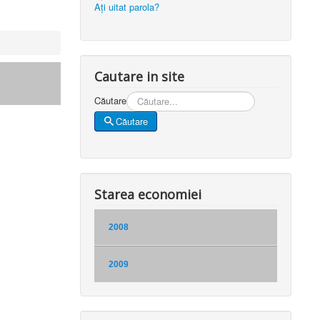
Aţi uitat parola?
Cautare in site
Căutare
Căutare
Starea economiei
2008
2009