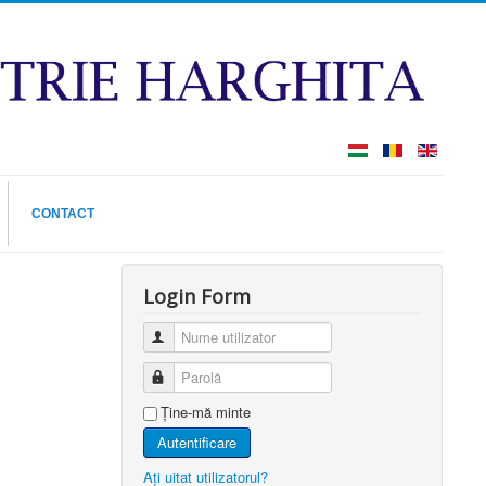
CONTACT
Login Form
Nume utilizator
Parolă
Ţine-mă minte
Autentificare
Aţi uitat utilizatorul?