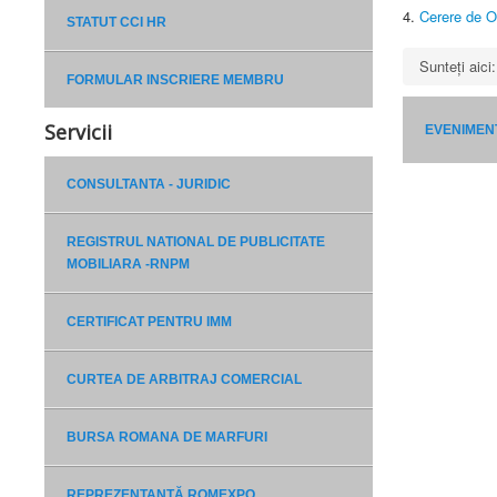
4.
Cerere de O
STATUT CCI HR
Sunteți aic
FORMULAR INSCRIERE MEMBRU
Servicii
EVENIMEN
CONSULTANTA - JURIDIC
REGISTRUL NATIONAL DE PUBLICITATE
MOBILIARA -RNPM
CERTIFICAT PENTRU IMM
CURTEA DE ARBITRAJ COMERCIAL
BURSA ROMANA DE MARFURI
REPREZENTANȚĂ ROMEXPO