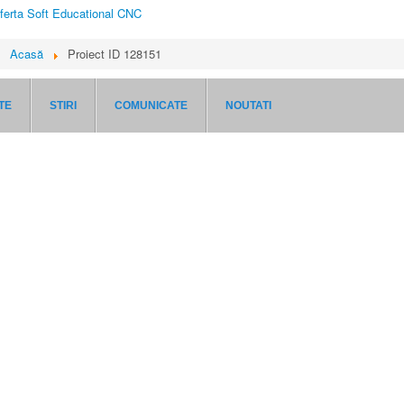
ferta Soft Educational CNC
i:
Acasă
Proiect ID 128151
TE
STIRI
COMUNICATE
NOUTATI