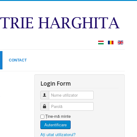
CONTACT
Login Form
Nume utilizator
E
Parolă
Ţine-mă minte
Autentificare
Aţi uitat utilizatorul?