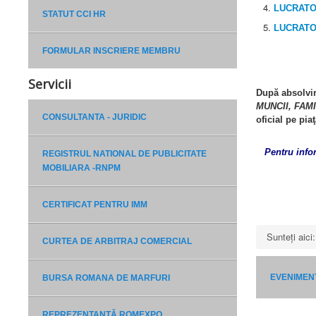
LUCRATO
STATUT CCI HR
LUCRAT
FORMULAR INSCRIERE MEMBRU
Servicii
După absolvir
MUNCII,
FAMI
CONSULTANTA - JURIDIC
oficial pe pi
Pentru info
REGISTRUL NATIONAL DE PUBLICITATE
MOBILIARA -RNPM
CERTIFICAT PENTRU IMM
Sunteți aic
CURTEA DE ARBITRAJ COMERCIAL
EVENIMEN
BURSA ROMANA DE MARFURI
REPREZENTANȚĂ ROMEXPO