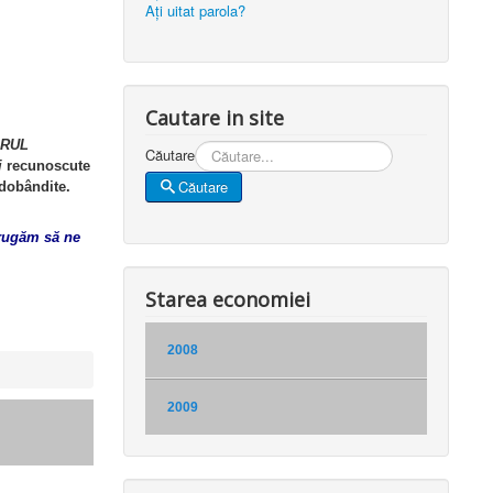
Aţi uitat parola?
Cautare in site
ERUL
Căutare
i
recunoscute
Căutare
 dobândite.
 rugăm să ne
Starea economiei
2008
2009