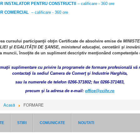
R INSTALATOR PENTRU CONSTRUCTII
– calificare - 360 ore
OR COMERCIAL
– calificare - 360 ore
ea cursului participanţii obţin Certificate de absolvire emise de
MINIST
LIEI şI EGALITĂŢII DE ŞANSE, ministerul educaţiei, cercetării şi inovări
aţa muncii, însoţite de un supliment descriptiv menţionând competenţele
rmaţii suplimentare cu privire la programele de formare profesională vă
contactaţi la sediul Camera de Comerţ şi Industrie Harghita,
sau la numerele de telefon 0266-371802; fax 0266-371483,
precum
şi la adresa de e-
mail:
office@ccihr.ro
i:
Acasă
FORMARE
TE
STIRI
COMUNICATE
NOUTATI