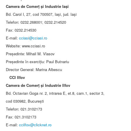
Camera de Comerţ şi Industrie Iaşi
Bd. Carol I, 27, cod 700507, Iaşi, jud. Iaşi
Telefon: 0232.268001; 0232.214520
Fax: 0232.214530
E-mail:
cciasi@cciasi.ro
Website: www.cciasi.ro
Preşedinte: Mihail M. Vlasov
Preşedinte în exerciţiu: Paul Butnariu
Director General: Marina Albescu
CCI Ilfov
Camera de Comerţ şi Industrie Ilfov
Bd. Octavian Goga nr. 2, intrarea E, et.8, cam.1, sector 3,
cod 030982, Bucureşti
Telefon: 021.3102173
Fax: 021.3102173
E-mail:
ccilfov@clicknet.ro