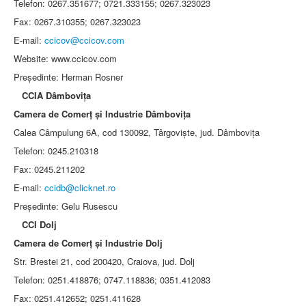
Telefon: 0267.351677; 0721.333155; 0267.323023
Fax: 0267.310355; 0267.323023
E-mail:
ccicov@ccicov.com
Website: www.ccicov.com
Preşedinte: Herman Rosner
CCIA Dâmboviţa
Camera de Comerţ şi Industrie Dâmboviţa
Calea Câmpulung 6A, cod 130092, Târgovişte, jud. Dâmboviţa
Telefon: 0245.210318
Fax: 0245.211202
E-mail:
ccidb@clicknet.ro
Preşedinte: Gelu Rusescu
CCI Dolj
Camera de Comerţ şi Industrie Dolj
Str. Brestei 21, cod 200420, Craiova, jud. Dolj
Telefon: 0251.418876; 0747.118836; 0351.412083
Fax: 0251.412652; 0251.411628