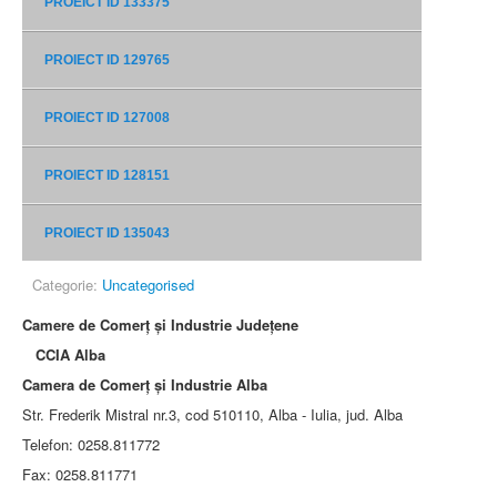
PROEICT ID 133375
PROIECT ID 129765
PROIECT ID 127008
PROIECT ID 128151
PROIECT ID 135043
Categorie:
Uncategorised
Camere de Comerţ şi Industrie Judeţene
CCIA Alba
Camera de Comerţ şi Industrie Alba
Str. Frederik Mistral nr.3, cod 510110, Alba - Iulia, jud. Alba
Telefon: 0258.811772
Fax: 0258.811771