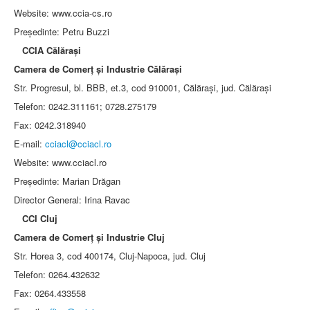
Website: www.ccia-cs.ro
Preşedinte: Petru Buzzi
CCIA Călăraşi
Camera de Comerţ şi Industrie Călăraşi
Str. Progresul, bl. BBB, et.3, cod 910001, Călăraşi, jud. Călăraşi
Telefon: 0242.311161; 0728.275179
Fax: 0242.318940
E-mail:
cciacl@cciacl.ro
Website: www.cciacl.ro
Preşedinte: Marian Drăgan
Director General: Irina Ravac
CCI Cluj
Camera de Comerţ şi Industrie Cluj
Str. Horea 3, cod 400174, Cluj-Napoca, jud. Cluj
Telefon: 0264.432632
Fax: 0264.433558