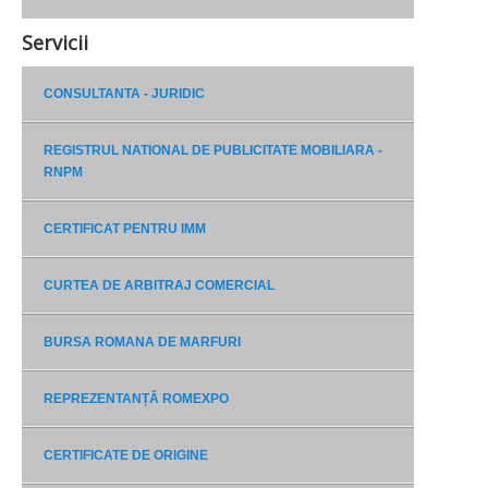
Servicii
CONSULTANTA - JURIDIC
REGISTRUL NATIONAL DE PUBLICITATE MOBILIARA -
RNPM
CERTIFICAT PENTRU IMM
CURTEA DE ARBITRAJ COMERCIAL
BURSA ROMANA DE MARFURI
REPREZENTANȚĂ ROMEXPO
CERTIFICATE DE ORIGINE