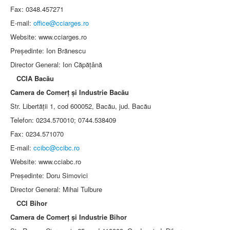
Fax: 0348.457271
E-mail:
office@cciarges.ro
Website: www.cciarges.ro
Preşedinte: Ion Brănescu
Director General: Ion Căpăţână
CCIA Bacău
Camera de Comerţ şi Industrie Bacău
Str. Libertăţii 1, cod 600052, Bacău, jud. Bacău
Telefon: 0234.570010; 0744.538409
Fax: 0234.571070
E-mail:
ccibc@ccibc.ro
Website: www.cciabc.ro
Preşedinte: Doru Simovici
Director General: Mihai Tulbure
CCI Bihor
Camera de Comerţ şi Industrie Bihor