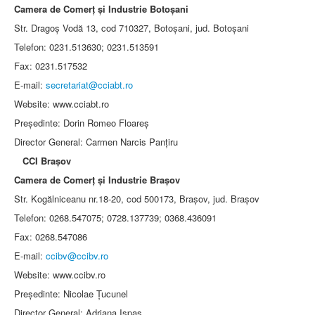
Camera de Comerţ şi Industrie Botoşani
Str. Dragoş Vodă 13, cod 710327, Botoşani, jud. Botoşani
Telefon: 0231.513630; 0231.513591
Fax: 0231.517532
E-mail:
secretariat@cciabt.ro
Website: www.cciabt.ro
Preşedinte: Dorin Romeo Floareş
Director General: Carmen Narcis Panţiru
CCI Braşov
Camera de Comerţ şi Industrie Braşov
Str. Kogălniceanu nr.18-20, cod 500173, Braşov, jud. Braşov
Telefon: 0268.547075; 0728.137739; 0368.436091
Fax: 0268.547086
E-mail:
ccibv@ccibv.ro
Website: www.ccibv.ro
Preşedinte: Nicolae Ţucunel
Director General: Adriana Ispas