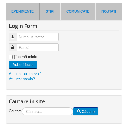
EVENIMENTE
STIRI
COMUNICATE
NOUTATI
Login Form
Nume utilizator
Parolă
Ţine-mă minte
Autentificare
Aţi uitat utilizatorul?
Aţi uitat parola?
Cautare in site
Căutare
Căutare