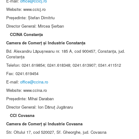
E-mail:
office@ccicj.ro
Website: www.ccicj.ro
Preşedinte: Ştefan Dimitriu
Director General: Mircea Şerban
CCINA Constanţa
Camera de Comerţ şi Industrie Constanţa
Bd. Alexandru Lăpuşneanu nr. 185 A, cod 900457, Constanţa, jud.
Constanţa
Telefon: 0241.619854; 0241.618348; 0241.613907; 0341.411512
Fax: 0241.619454
E-mail:
office@ccina.ro
Website: www.ccina.ro
Preşedinte: Mihai Daraban
Director General: Ion Dănuţ Jugănaru
CCI Covasna
Camera de Comerţ şi Industrie Covasna
Str. Oltului 17, cod 520027, Sf. Gheorghe, jud. Covasna