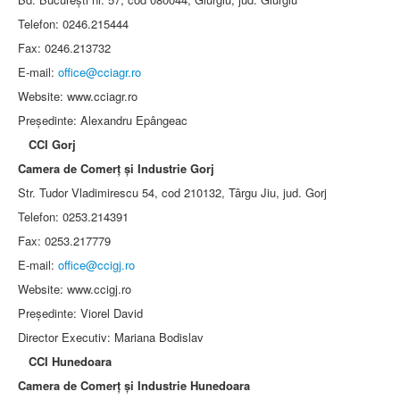
Telefon: 0246.215444
Fax: 0246.213732
E-mail:
office@cciagr.ro
Website: www.cciagr.ro
Preşedinte: Alexandru Epângeac
CCI Gorj
Camera de Comerţ şi Industrie Gorj
Str. Tudor Vladimirescu 54, cod 210132, Târgu Jiu, jud. Gorj
Telefon: 0253.214391
Fax: 0253.217779
E-mail:
office@ccigj.ro
Website: www.ccigj.ro
Preşedinte: Viorel David
Director Executiv: Mariana Bodislav
CCI Hunedoara
Camera de Comerţ şi Industrie Hunedoara