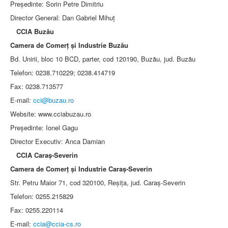
Preşedinte: Sorin Petre Dimitriu
Director General: Dan Gabriel Mihuţ
CCIA Buzău
Camera de Comerţ şi Industrie Buzău
Bd. Unirii, bloc 10 BCD, parter, cod 120190, Buzău, jud. Buzău
Telefon: 0238.710229; 0238.414719
Fax: 0238.713577
E-mail:
cci@buzau.ro
Website: www.cciabuzau.ro
Preşedinte: Ionel Gagu
Director Executiv: Anca Damian
CCIA Caraş-Severin
Camera de Comerţ şi Industrie Caraş-Severin
Str. Petru Maior 71, cod 320100, Reşiţa, jud. Caraş-Severin
Telefon: 0255.215829
Fax: 0255.220114
E-mail:
ccia@ccia-cs.ro