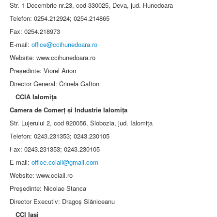
Str. 1 Decembrie nr.23, cod 330025, Deva, jud. Hunedoara
Telefon: 0254.212924; 0254.214865
Fax: 0254.218973
E-mail:
office@ccihunedoara.ro
Website: www.ccihunedoara.ro
Preşedinte: Viorel Arion
Director General: Crinela Gafton
CCIA Ialomiţa
Camera de Comerţ şi Industrie Ialomiţa
Str. Lujerului 2, cod 920056, Slobozia, jud. Ialomiţa
Telefon: 0243.231353; 0243.230105
Fax: 0243.231353; 0243.230105
E-mail:
office.cciail@gmail.com
Website: www.cciail.ro
Preşedinte: Nicolae Stanca
Director Executiv: Dragoş Slăniceanu
CCI Iaşi