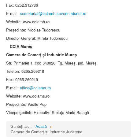
Fax: 0252.312736
E-mail:
secretariat@cciamh.severin.rdsnet.ro
Website: www.cciamh.ro
Preşedinte: Nicolae Tudorescu
Director General: Mirela Tudorescu
CCIA Mureş
Camera de Comerţ şi Industrie Mureş
Str. Primăriei 1, cod 540026, Tg. Mureş, jud. Mureş
Telefon: 0265.269218
Fax: 0265.269219
E-mail:
office@cciams.ro
Website: www.cciams.ro
Preşedinte: Vasile Pop
Vicepreşedinte Executiv: Steluţa Maria Baţagă
Sunteți aici:
Acasă
Camere de Comerţ şi Industrie Judeţene