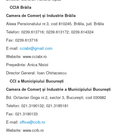
CCIA Brăila
Camera de Comerţ şi Industrie Brăila
Aleea Pensionatului nr.3, cod 810245, Brăila, jud. Brăila
Telefon: 0239.613716; 0239.613172; 0239.614324
Fax: 0239.613716
E-mail:
cciabr@gmail.com
Website: www.cciabr.ro
Preşedinte: Anica Nisioi
Director General: Ioan Chiriacescu
CCI a Municipiului Bucureşti
Camera de Comerţ şi Industrie a Municipiului Bucureşti
Bd. Octavian Goga nr.2, sector 3, Bucureşti, cod 030982
Telefon: 021.3190132; 021.3185181
Fax: 021.3190133
E-mail:
office@ccib.ro
Website: www.ccib.ro