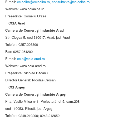
E-mail:
cciaalba@cciaalba.ro
,
consultanta@cciaalba.ro
Website: www.cciaalba.ro
Preşedinte: Corneliu Orzea
CCIA Arad
Camera de Comerţ şi Industrie Arad
Str. Cloşca 5, cod 310017, Arad, jud. Arad
Telefon: 0257.208800
Fax: 0257.254200
E-mail:
ccia@ccia-arad.ro
Website: www.ccia-arad.ro
Preşedinte: Nicolae Băcanu
Director General: Nicolae Groşan
CCI Argeş
Camera de Comerţ şi Industrie Argeş
P-ţa. Vasile Milea nr.1, Prefectură, et.5, cam.208,
cod 110053, Piteşti, jud. Argeş
Telefon: 0248.219200; 0248.212650