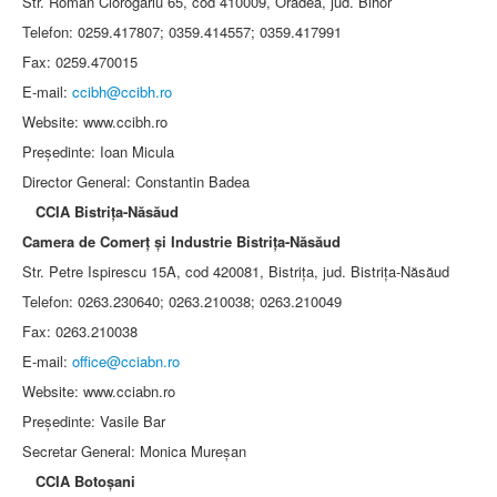
Str. Roman Ciorogariu 65, cod 410009, Oradea, jud. Bihor
Telefon: 0259.417807; 0359.414557; 0359.417991
Fax: 0259.470015
E-mail:
ccibh@ccibh.ro
Website: www.ccibh.ro
Preşedinte: Ioan Micula
Director General: Constantin Badea
CCIA Bistriţa-Năsăud
Camera de Comerţ şi Industrie Bistriţa-Năsăud
Str. Petre Ispirescu 15A, cod 420081, Bistriţa, jud. Bistriţa-Năsăud
Telefon: 0263.230640; 0263.210038; 0263.210049
Fax: 0263.210038
E-mail:
office@cciabn.ro
Website: www.cciabn.ro
Preşedinte: Vasile Bar
Secretar General: Monica Mureşan
CCIA Botoşani