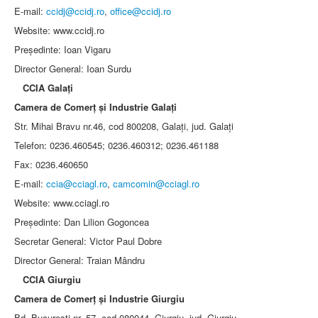
E-mail:
ccidj@ccidj.ro
,
office@ccidj.ro
Website: www.ccidj.ro
Preşedinte: Ioan Vigaru
Director General: Ioan Surdu
CCIA Galaţi
Camera de Comerţ şi Industrie Galaţi
Str. Mihai Bravu nr.46, cod 800208, Galaţi, jud. Galaţi
Telefon: 0236.460545; 0236.460312; 0236.461188
Fax: 0236.460650
E-mail:
ccia@cciagl.ro
,
camcomin@cciagl.ro
Website: www.cciagl.ro
Preşedinte: Dan Lilion Gogoncea
Secretar General: Victor Paul Dobre
Director General: Traian Mândru
CCIA Giurgiu
Camera de Comerţ şi Industrie Giurgiu
Bd. Bucureşti nr. 57, cod 080044, Giurgiu, jud. Giurgiu