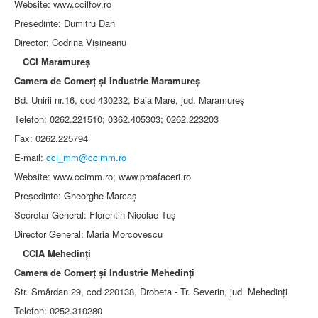
Website: www.ccilfov.ro
Preşedinte: Dumitru Dan
Director: Codrina Vişineanu
CCI Maramureş
Camera de Comerţ şi Industrie Maramureş
Bd. Unirii nr.16, cod 430232, Baia Mare, jud. Maramureş
Telefon: 0262.221510; 0362.405303; 0262.223203
Fax: 0262.225794
E-mail:
cci_mm@ccimm.ro
Website: www.ccimm.ro; www.proafaceri.ro
Preşedinte: Gheorghe Marcaş
Secretar General: Florentin Nicolae Tuş
Director General: Maria Morcovescu
CCIA Mehedinţi
Camera de Comerţ şi Industrie Mehedinţi
Str. Smârdan 29, cod 220138, Drobeta - Tr. Severin, jud. Mehedinţi
Telefon: 0252.310280