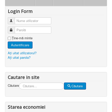
Login Form
Nume utilizator
Parolă
Ţine-mă minte
Autentificare
Aţi uitat utilizatorul?
Aţi uitat parola?
Cautare in site
Căutare
Căutare
Starea economiei