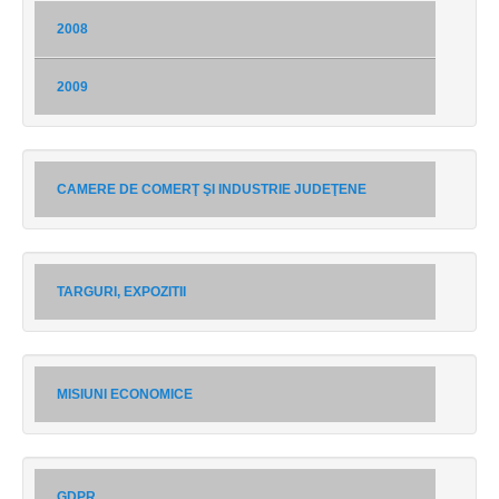
2008
2009
CAMERE DE COMERŢ ŞI INDUSTRIE JUDEŢENE
TARGURI, EXPOZITII
MISIUNI ECONOMICE
GDPR