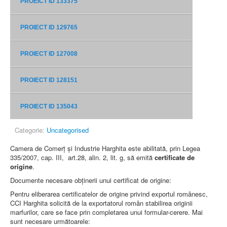
PROEICT ID 133375
PROIECT ID 129765
PROIECT ID 127008
PROIECT ID 128151
PROIECT ID 135043
Categorie:
Uncategorised
Camera de Comerț și Industrie Harghita este abilitată, prin Legea
335/2007, cap. III, art.28, alin. 2, lit. g, să emită
certificate de
origine
.
Documente necesare obținerii unui certificat de origine:
Pentru eliberarea certificatelor de origine privind exportul românesc,
CCI Harghita solicită de la exportatorul român stabilirea originii
marfurilor, care se face prin completarea unui formular-cerere. Mai
sunt necesare următoarele: