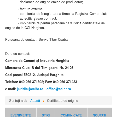
- declaratia de origine emisa de producător;
- factura externa;
- certificatul de înregistrare a firmei la Registrul Comerțului;
- acreditiv și/sau contract;
- împuternicire pentru persoana care ridică certificatele de
origine de la CCI Harghita.
Persoana de contact: Benko Tibor Csaba
Date de contact:
Camera de Comerț și Industrie Harghita
Miercurea Ciuc, B-dul Timișoarei Nr. 24-26
Cod poștal 530212, Județul Harghita
Telefon: 040 266 371802; Fax: 040 266 371483
e-mail:
juridic@ccihr.ro
;
office@ccihr.ro
Sunteți aici:
Acasă
Certificate de origine
EVENIMENTE
STIRI
COMUNICATE
NOUTATI