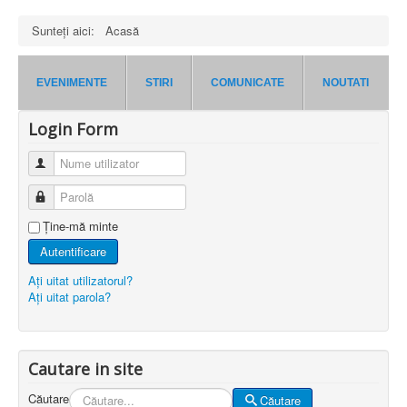
Sunteți aici:
Acasă
EVENIMENTE
STIRI
COMUNICATE
NOUTATI
Login Form
Nume utilizator
Parolă
Ţine-mă minte
Autentificare
Aţi uitat utilizatorul?
Aţi uitat parola?
Cautare in site
Căutare
Căutare