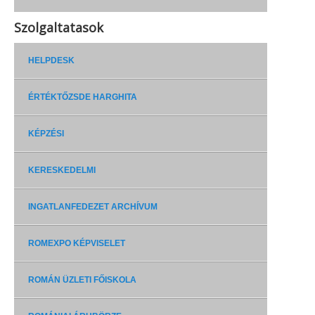
Szolgaltatasok
HELPDESK
ÉRTÉKTŐZSDE HARGHITA
KÉPZÉSI
KERESKEDELMI
INGATLANFEDEZET ARCHÍVUM
ROMEXPO KÉPVISELET
ROMÁN ÜZLETI FŐISKOLA