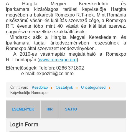
A Hargita Megyei Kereskedelmi és
Iparkamara
kizárólagos területi képviselője Hargita
megyében a bukaresti Romexpo R.T.-nek. Mint Románia
elsőszámú vásár- és kiállítás-szervező cége, a Romexpo
R.T. évente több mint 40 vásárt és kiállítást szervez,
nagyrésze nemzetközi szakkiállítások.
Mindazok akik a
Hargita Megyei Kereskedelmi és
Iparkamara tagjai árkedvezményben részesülnek a
Romexpo által szervezett rendezvényeken.
A 2010-es vásárnaptár megtalálható
a Romexpo
R.T.
honlapján
(
www.romexpo.org
).
Elérhetőségek:
Telefon: 0266 371802
e-mail: expozitii
@ccihr.ro
Ön itt van:
Kezdőlap
Osztályok
Uncategorised
Képviselője Romexpo
ESEMENYEK
HIR
SAJTO
Login Form