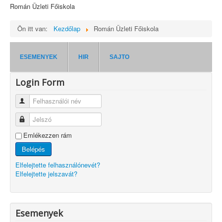
Román Üzleti Főiskola
Ön itt van:
Kezdőlap
Román Üzleti Főiskola
ESEMENYEK
HIR
SAJTO
Login Form
Felhasználói név
Jelszó
Emlékezzen rám
Belépés
Elfelejtette felhasználónevét?
Elfelejtette jelszavát?
Esemenyek