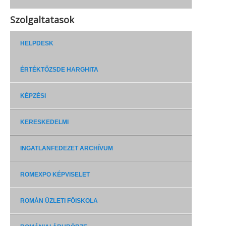
Szolgaltatasok
HELPDESK
ÉRTÉKTŐZSDE HARGHITA
KÉPZÉSI
KERESKEDELMI
INGATLANFEDEZET ARCHÍVUM
ROMEXPO KÉPVISELET
ROMÁN ÜZLETI FŐISKOLA