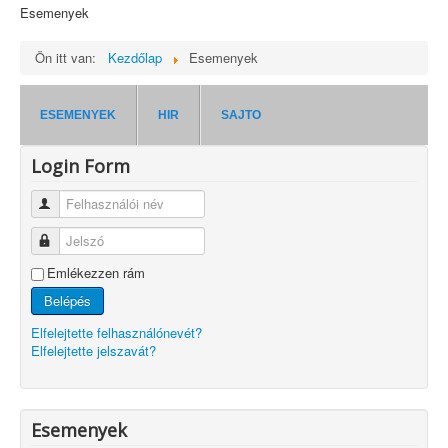
Esemenyek
Ön itt van:
Kezdőlap
Esemenyek
ESEMENYEK
HIR
SAJTO
Login Form
Felhasználói név
Jelszó
Emlékezzen rám
Belépés
Elfelejtette felhasználónevét?
Elfelejtette jelszavát?
Esemenyek