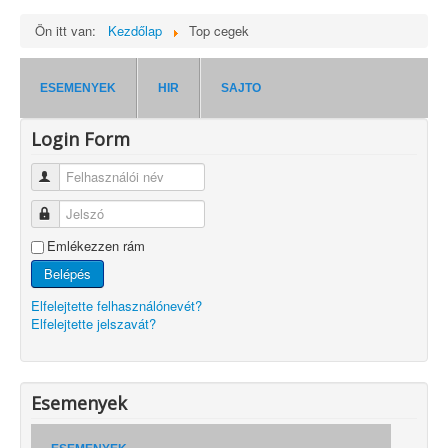
Ön itt van:
Kezdőlap
Top cegek
ESEMENYEK
HIR
SAJTO
Login Form
Felhasználói név
Jelszó
Emlékezzen rám
Belépés
Elfelejtette felhasználónevét?
Elfelejtette jelszavát?
Esemenyek