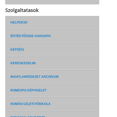
Szolgaltatasok
HELPDESK
ÉRTÉKTŐZSDE HARGHITA
KÉPZÉSI
KERESKEDELMI
INGATLANFEDEZET ARCHÍVUM
ROMEXPO KÉPVISELET
ROMÁN ÜZLETI FŐISKOLA