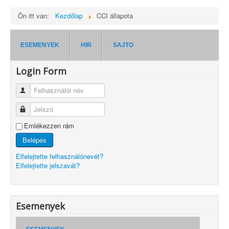
Ön itt van:
Kezdőlap
CCI állapota
ESEMENYEK
HIR
SAJTO
Login Form
Felhasználói név
Jelszó
Emlékezzen rám
Belépés
Elfelejtette felhasználónevét?
Elfelejtette jelszavát?
Esemenyek