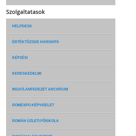
Szolgaltatasok
HELPDESK
ÉRTÉKTŐZSDE HARGHITA
KÉPZÉSI
KERESKEDELMI
INGATLANFEDEZET ARCHÍVUM
ROMEXPO KÉPVISELET
ROMÁN ÜZLETI FŐISKOLA