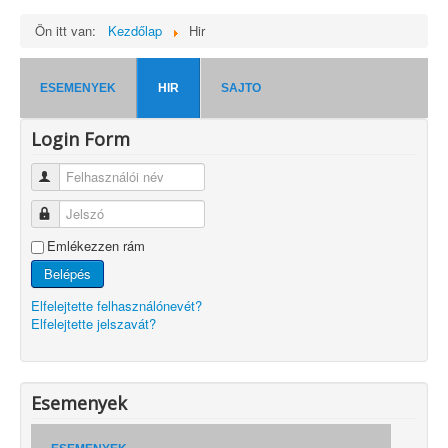
Ön itt van:
Kezdőlap
Hir
ESEMENYEK
HIR
SAJTO
Login Form
Felhasználói név
Jelszó
Emlékezzen rám
Belépés
Elfelejtette felhasználónevét?
Elfelejtette jelszavát?
Esemenyek