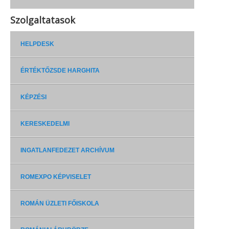
Szolgaltatasok
HELPDESK
ÉRTÉKTŐZSDE HARGHITA
KÉPZÉSI
KERESKEDELMI
INGATLANFEDEZET ARCHÍVUM
ROMEXPO KÉPVISELET
ROMÁN ÜZLETI FŐISKOLA