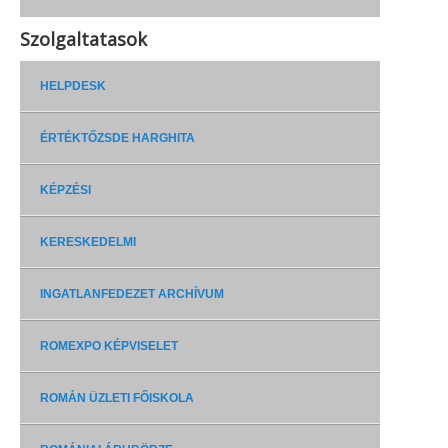
Szolgaltatasok
HELPDESK
ÉRTÉKTŐZSDE HARGHITA
KÉPZÉSI
KERESKEDELMI
INGATLANFEDEZET ARCHÍVUM
ROMEXPO KÉPVISELET
ROMÁN ÜZLETI FŐISKOLA