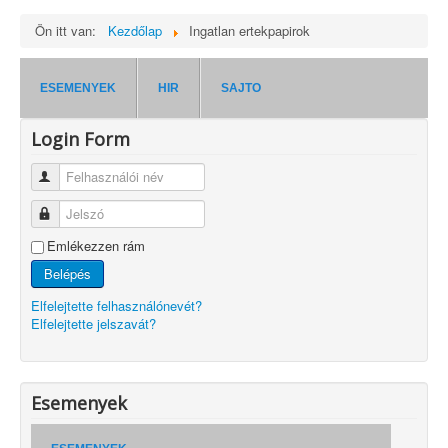
Ön itt van:
Kezdőlap
Ingatlan ertekpapirok
ESEMENYEK
HIR
SAJTO
Login Form
Felhasználói név
Jelszó
Emlékezzen rám
Belépés
Elfelejtette felhasználónevét?
Elfelejtette jelszavát?
Esemenyek