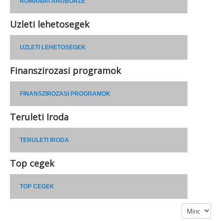
ROMÁNIAI ÁRUBÖRZE
Uzleti lehetosegek
UZLETI LEHETOSEGEK
Finanszirozasi programok
FINANSZIROZASI PROGRAMOK
Teruleti Iroda
TERULETI IRODA
Top cegek
TOP CEGEK
Tételek #