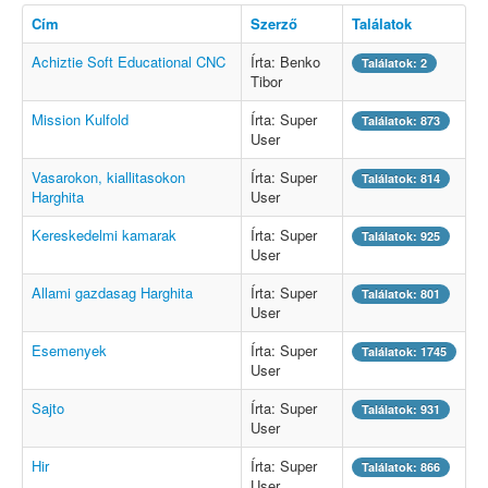
Cím
Szerző
Találatok
Achiztie Soft Educational CNC
Írta: Benko
Találatok: 2
Tibor
Mission Kulfold
Írta: Super
Találatok: 873
User
Vasarokon, kiallitasokon
Írta: Super
Találatok: 814
Harghita
User
Kereskedelmi kamarak
Írta: Super
Találatok: 925
User
Allami gazdasag Harghita
Írta: Super
Találatok: 801
User
Esemenyek
Írta: Super
Találatok: 1745
User
Sajto
Írta: Super
Találatok: 931
User
Hir
Írta: Super
Találatok: 866
User