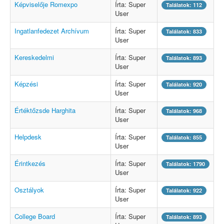
Képviselője Romexpo
Írta: Super
Találatok: 112
User
Ingatlanfedezet Archívum
Írta: Super
Találatok: 833
User
Kereskedelmi
Írta: Super
Találatok: 893
User
Képzési
Írta: Super
Találatok: 920
User
Értéktőzsde Harghita
Írta: Super
Találatok: 968
User
Helpdesk
Írta: Super
Találatok: 855
User
Érintkezés
Írta: Super
Találatok: 1790
User
Osztályok
Írta: Super
Találatok: 922
User
College Board
Írta: Super
Találatok: 893