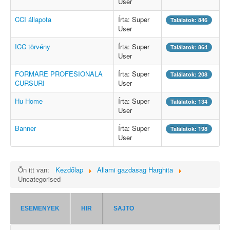
User
CCI állapota
Írta: Super
Találatok: 846
User
ICC törvény
Írta: Super
Találatok: 864
User
FORMARE PROFESIONALA
Írta: Super
Találatok: 208
CURSURI
User
Hu Home
Írta: Super
Találatok: 134
User
Banner
Írta: Super
Találatok: 198
User
Ön itt van:
Kezdőlap
Allami gazdasag Harghita
Uncategorised
ESEMENYEK
HIR
SAJTO