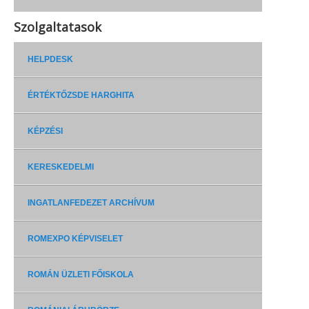
Szolgaltatasok
HELPDESK
ÉRTÉKTŐZSDE HARGHITA
KÉPZÉSI
KERESKEDELMI
INGATLANFEDEZET ARCHÍVUM
ROMEXPO KÉPVISELET
ROMÁN ÜZLETI FŐISKOLA