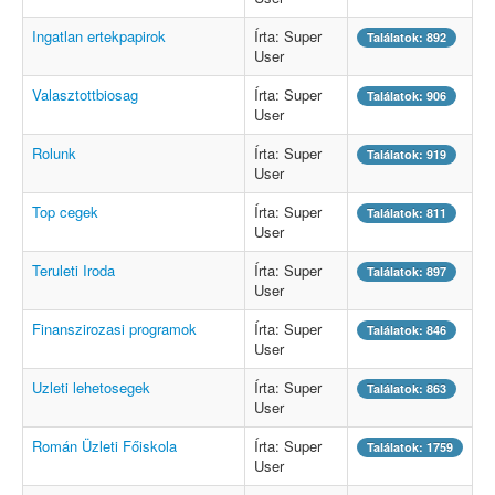
Ingatlan ertekpapirok
Írta: Super
Találatok: 892
User
Valasztottbiosag
Írta: Super
Találatok: 906
User
Rolunk
Írta: Super
Találatok: 919
User
Top cegek
Írta: Super
Találatok: 811
User
Teruleti Iroda
Írta: Super
Találatok: 897
User
Finanszirozasi programok
Írta: Super
Találatok: 846
User
Uzleti lehetosegek
Írta: Super
Találatok: 863
User
Román Üzleti Főiskola
Írta: Super
Találatok: 1759
User