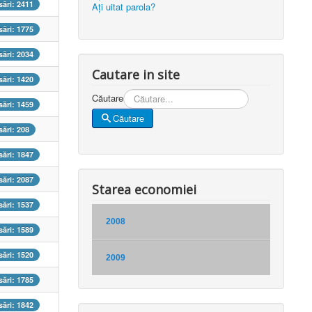
ări: 2411
Aţi uitat parola?
ări: 1775
ări: 2034
Cautare in site
ări: 1420
Căutare
ări: 1459
Căutare
ări: 208
ări: 1847
ări: 2087
Starea economiei
ări: 1537
2008
ări: 1589
ări: 1520
2009
ări: 1785
ări: 1842