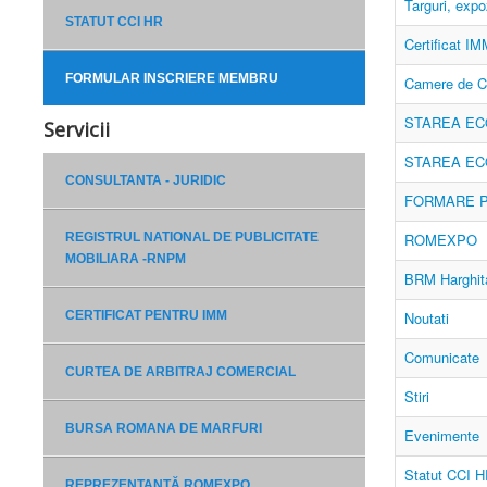
Targuri, expoz
STATUT CCI HR
Certificat IM
FORMULAR INSCRIERE MEMBRU
Camere de Co
STAREA EC
Servicii
STAREA EC
CONSULTANTA - JURIDIC
FORMARE P
REGISTRUL NATIONAL DE PUBLICITATE
ROMEXPO
MOBILIARA -RNPM
BRM Harghit
CERTIFICAT PENTRU IMM
Noutati
Comunicate
CURTEA DE ARBITRAJ COMERCIAL
Stiri
BURSA ROMANA DE MARFURI
Evenimente
Statut CCI 
REPREZENTANȚĂ ROMEXPO