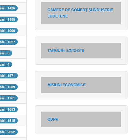
ări: 1436
CAMERE DE COMERŢ ŞI INDUSTRIE
JUDEŢENE
ări: 1485
ări: 1906
ări: 1627
TARGURI, EXPOZITII
ări: 6
ări: 4
ări: 1571
MISIUNI ECONOMICE
ări: 1589
ări: 1761
ări: 1653
GDPR
ări: 1515
ări: 2652