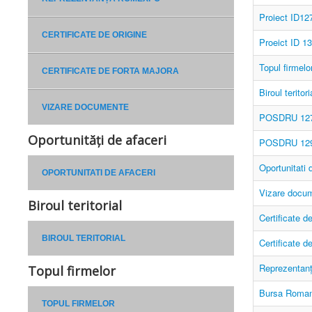
Proiect ID12
CERTIFICATE DE ORIGINE
Proeict ID 1
Topul firmelo
CERTIFICATE DE FORTA MAJORA
Biroul teritori
VIZARE DOCUMENTE
POSDRU 12
Oportunități de afaceri
POSDRU 12
Oportunitati 
OPORTUNITATI DE AFACERI
Vizare docu
Biroul teritorial
Certificate d
BIROUL TERITORIAL
Certificate de
Reprezentan
Topul firmelor
Bursa Roman
TOPUL FIRMELOR