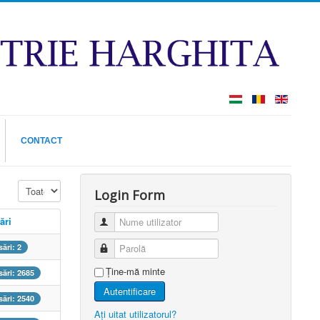
CONTACT
Afișare #
Login Form
ări
Nume utilizator
ări: 2
Parolă
Ţine-mă minte
ări: 2685
Autentificare
ări: 2540
Aţi uitat utilizatorul?