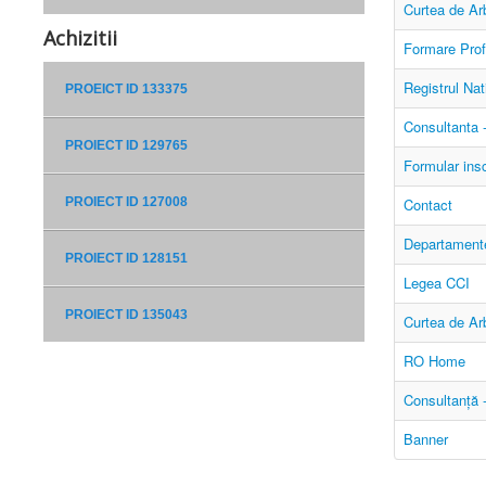
Curtea de Arb
Achizitii
Formare Prof
Registrul Nat
PROEICT ID 133375
Consultanta -
PROIECT ID 129765
Formular ins
PROIECT ID 127008
Contact
Departament
PROIECT ID 128151
Legea CCI
PROIECT ID 135043
Curtea de Arb
RO Home
Consultanță -
Banner