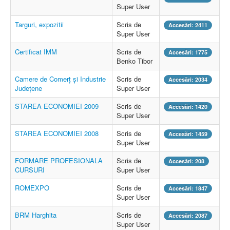
Super User
Targuri, expozitii
Scris de
Accesări: 2411
Super User
Certificat IMM
Scris de
Accesări: 1775
Benko Tibor
Camere de Comerţ şi Industrie
Scris de
Accesări: 2034
Judeţene
Super User
STAREA ECONOMIEI 2009
Scris de
Accesări: 1420
Super User
STAREA ECONOMIEI 2008
Scris de
Accesări: 1459
Super User
FORMARE PROFESIONALA
Scris de
Accesări: 208
CURSURI
Super User
ROMEXPO
Scris de
Accesări: 1847
Super User
BRM Harghita
Scris de
Accesări: 2087
Super User