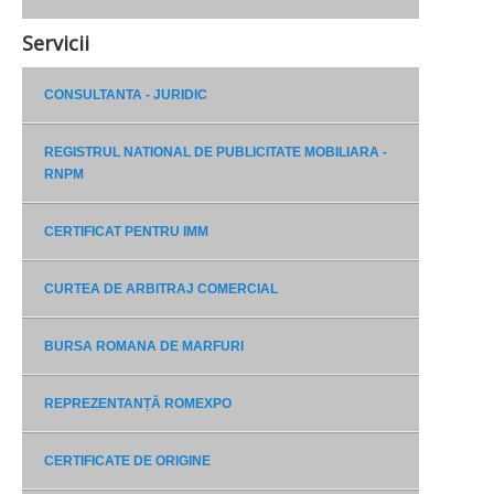
Servicii
CONSULTANTA - JURIDIC
REGISTRUL NATIONAL DE PUBLICITATE MOBILIARA -
RNPM
CERTIFICAT PENTRU IMM
CURTEA DE ARBITRAJ COMERCIAL
BURSA ROMANA DE MARFURI
REPREZENTANȚĂ ROMEXPO
CERTIFICATE DE ORIGINE