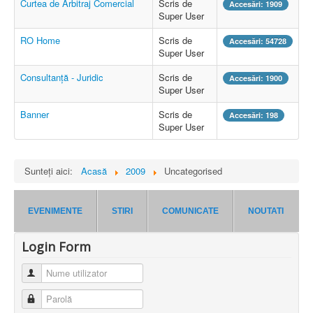
Curtea de Arbitraj Comercial
Scris de
Accesări: 1909
Super User
RO Home
Scris de
Accesări: 54728
Super User
Consultanță - Juridic
Scris de
Accesări: 1900
Super User
Banner
Scris de
Accesări: 198
Super User
Sunteți aici:
Acasă
2009
Uncategorised
EVENIMENTE
STIRI
COMUNICATE
NOUTATI
Login Form
Nume utilizator
Parolă