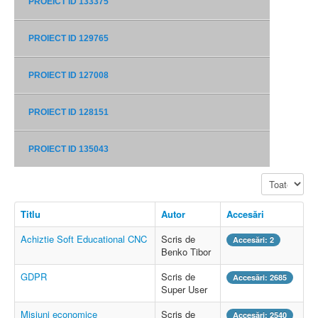
PROEICT ID 133375
PROIECT ID 129765
PROIECT ID 127008
PROIECT ID 128151
PROIECT ID 135043
Afișare #
Titlu
Autor
Accesări
Achiztie Soft Educational CNC
Scris de
Accesări: 2
Benko Tibor
GDPR
Scris de
Accesări: 2685
Super User
Misiuni economice
Scris de
Accesări: 2540